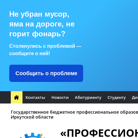
Не убран мусор,
яма на дороге, не
горит фонарь?
Столкнулись с проблемой —
сообщите о ней!
Сообщить о проблеме
Контакты
Новости
Абитуриенту
Студенту
Ди
Государственное бюджетное профессиональное образо
Иркутской области
«ПРОФЕССИО