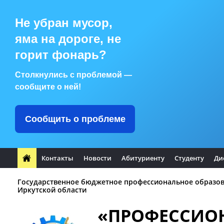
Не убран мусор,
яма на дороге, не
горит фонарь?
Столкнулись с проблемой —
сообщите о ней!
Сообщить о проблеме
Контакты
Новости
Абитуриенту
Студенту
Ди
Государственное бюджетное профессиональное образо
Иркутской области
«ПРОФЕССИО